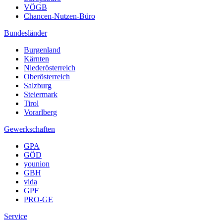
VÖGB
Chancen-Nutzen-Büro
Bundesländer
Burgenland
Kärnten
Niederösterreich
Oberösterreich
Salzburg
Steiermark
Tirol
Vorarlberg
Gewerkschaften
GPA
GÖD
younion
GBH
vida
GPF
PRO-GE
Service