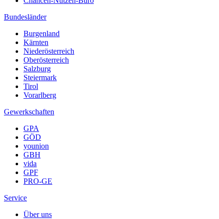
Chancen-Nutzen-Büro
Bundesländer
Burgenland
Kärnten
Niederösterreich
Oberösterreich
Salzburg
Steiermark
Tirol
Vorarlberg
Gewerkschaften
GPA
GÖD
younion
GBH
vida
GPF
PRO-GE
Service
Über uns