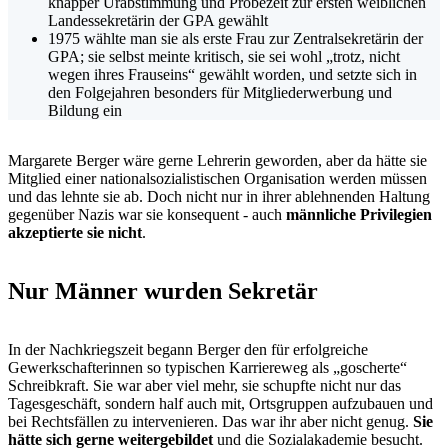
knapper Urabstimmung und Probezeit zur ersten weiblichen
Landessekretärin der GPA gewählt
1975 wählte man sie als erste Frau zur Zentralsekretärin der
GPA; sie selbst meinte kritisch, sie sei wohl „trotz, nicht
wegen ihres Frauseins“ gewählt worden, und setzte sich in
den Folgejahren besonders für Mitgliederwerbung und
Bildung ein
Margarete Berger wäre gerne Lehrerin geworden, aber da hätte sie
Mitglied einer nationalsozialistischen Organisation werden müssen
und das lehnte sie ab. Doch nicht nur in ihrer ablehnenden Haltung
gegenüber Nazis war sie konsequent - auch
männliche Privilegien
akzeptierte sie nicht
.
Nur Männer wurden Sekretär
In der Nachkriegszeit begann Berger den für erfolgreiche
Gewerkschafterinnen so typischen Karriereweg als „goscherte“
Schreibkraft. Sie war aber viel mehr, sie schupfte nicht nur das
Tagesgeschäft, sondern half auch mit, Ortsgruppen aufzubauen und
bei Rechtsfällen zu intervenieren. Das war ihr aber nicht genug.
Sie
hätte sich gerne weitergebildet
und die Sozialakademie besucht.