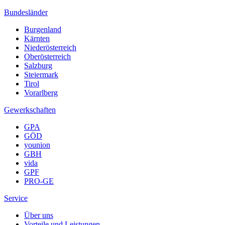
Bundesländer
Burgenland
Kärnten
Niederösterreich
Oberösterreich
Salzburg
Steiermark
Tirol
Vorarlberg
Gewerkschaften
GPA
GÖD
younion
GBH
vida
GPF
PRO-GE
Service
Über uns
Vorteile und Leistungen