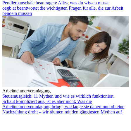
Pendlerpauschale beantragen: Alles, was du wissen musst
oegb.at beantwortet die wichtigsten Fragen für alle, die zur Arbeit
pendeln müssen
Arbeitnehmerveranlagung
Steuerausgleich: 11 Mythen und wie es wirklich funktioniert
Schaut kompliziert aus, ist es aber nicht: Was die
Arbeitnehmerveranlagung bringt, wie lange sie dauert und ob eine
Nachzahlung droht – wir räumen mit den gängigsten Mythen auf