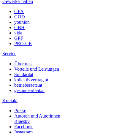
Gewerkschaften
GPA
GÖD
younion
GBH
vida
GPF
PRO-GE
Service
Über uns
Vorteile und Leistungen
Solidarität
kollektivvertrag.at
betriebsraete.at
gesundearbeit.at
Kontakt
Presse
Autoren und Autorinnen
Bluesky
Facebook
Instagram