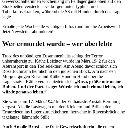
Gewerkschafterinnen wochenlang im Felllager ganz oben auf den
Stockbetten versteckt – verborgen unter Typhus- und
Tuberkulosekranken, während die SS mit Hunden durch das Lager
jagte.
Erhalte jede Woche alle wichtigen Infos rund um die Arbeitswelt!
Jetzt Newsletter abonnieren!
Wer ermordet wurde – wer überlebte
Trotz des unbändigen Zusammenhalts schlug der Terror
unbarmherzig zu. Käthe Leichter wurde im März 1942 für den
Abtransport in den Tod selektiert. Am Abend davor schlich sich
Rosa Jochmann heimlich in den jüdischen Block. Am nächsten
Morgen gingen Rosa und Käthe Hand in Hand über die
Lagerstraße. Käthe verabschiedete sich:
„Rosa,
grüße
mir meine
Buben. Und der Partei sage: Würde ich noch einmal leben, ich
würde genauso leben.“
Sie wurde am 17. März 1942 in der Euthanasie-Anstalt Bernburg
vergast. Als die Lastwagen mit den Kleidern und Brillen der
Ermordeten ins Lager zurückkehrten, herrschte in Ravensbrück eine
tagelange, lähmende Stille.
Auch
Amalie Brust
, eine
freie Gewerkschafterin
, die engen