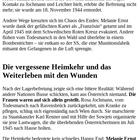
Kontakt zu Jochmann und Leichter hielt, erlebte die Befreiung nicht
mehr; sie wurde am 18. November 1944 ermordet.
Andere Wege kreuzten sich im Chaos des Endes: Melanie Ernst
wurde dank der gefälschten Kartei als „Französin“ getarnt und im
April 1945 mit dem Schwedischen Roten Kreuz evakuiert. Andere
flohen vom Todesmarsch in den Wald und überlebte in einem
Bombentrichter – sie entkam so der SS, die eine Munitionsfabrik
mitsamt den Gefangenen in die Luft sprengte.
Die vergessene Heimkehr und das
Weiterleben mit den Wunden
Nach der Lagerbefreiung zeigte sich eine bittere Realität: Während
andere Nationen Busse schickten, kam aus Österreich niemand.
Die
Frauen waren auf sich allein gestellt.
Rosa Jochmann, vom
Todesmarsch nach Ravensbrück zurückgekehrt, um Kranke zu
pflegen, schlug sich eigenständig nach Wien durch. Sie marschierte
zu Staatskanzler Karl Renner und mit Hilfe der Sowjets organisierte
sie jene Lastwagen, die die überlebenden Österreicherinnen im Juli
1945 nach Hause holten.
Die Heimkehr bedeutete kein schnelles Happy End.
Melanie Ernst