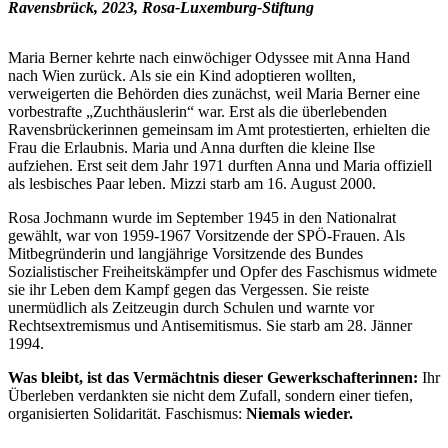
Ravensbrück, 2023, Rosa-Luxemburg-Stiftung
Maria Berner kehrte nach einwöchiger Odyssee mit Anna Hand
nach Wien zurück. Als sie ein Kind adoptieren wollten,
verweigerten die Behörden dies zunächst, weil Maria Berner eine
vorbestrafte „Zuchthäuslerin“ war. Erst als die überlebenden
Ravensbrückerinnen
gemeinsam im Amt protestierten, erhielten die
Frau die Erlaubnis. Maria und Anna durften die kleine Ilse
aufziehen. Erst seit dem Jahr 1971 durften Anna und Maria offiziell
als lesbisches Paar leben. Mizzi starb am 16. August 2000.
Rosa Jochmann wurde im September 1945 in den Nationalrat
gewählt, war von 1959-1967 Vorsitzende der SPÖ-Frauen. Als
Mitbegründerin und langjährige Vorsitzende des Bundes
Sozialistischer Freiheitskämpfer und Opfer des Faschismus widmete
sie ihr Leben dem Kampf gegen das Vergessen. Sie reiste
unermüdlich als Zeitzeugin durch Schulen und warnte vor
Rechtsextremismus und Antisemitismus. Sie starb am 28. Jänner
1994.
Was bleibt, ist das Vermächtnis dieser Gewerkschafterinnen:
Ihr
Überleben verdankten sie nicht dem Zufall, sondern einer tiefen,
organisierten Solidarität. Faschismus:
Niemals wieder.