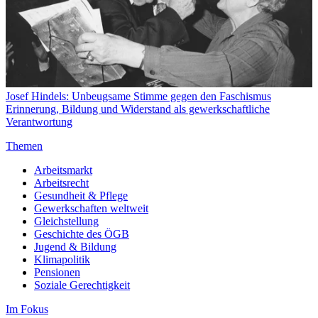
Josef Hindels: Unbeugsame Stimme gegen den Faschismus
Erinnerung, Bildung und Widerstand als gewerkschaftliche
Verantwortung
Themen
Arbeitsmarkt
Arbeitsrecht
Gesundheit & Pflege
Gewerkschaften weltweit
Gleichstellung
Geschichte des ÖGB
Jugend & Bildung
Klimapolitik
Pensionen
Soziale Gerechtigkeit
Im Fokus