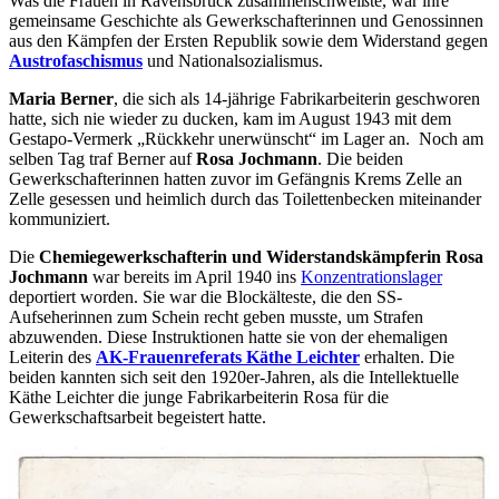
Was die Frauen in Ravensbrück zusammenschweißte, war ihre
gemeinsame Geschichte als Gewerkschafterinnen und Genossinnen
aus den Kämpfen der Ersten Republik sowie dem Widerstand gegen
Austrofaschismus
und Nationalsozialismus.
Maria Berner
, die sich als 14-jährige Fabrikarbeiterin geschworen
hatte, sich nie wieder zu ducken, kam im August 1943 mit dem
Gestapo-Vermerk „Rückkehr unerwünscht“ im Lager an. Noch am
selben Tag traf Berner auf
Rosa Jochmann
. Die beiden
Gewerkschafterinnen hatten zuvor im Gefängnis Krems Zelle an
Zelle gesessen und heimlich durch das Toilettenbecken miteinander
kommuniziert.
Die
Chemiegewerkschafterin und Widerstandskämpferin Rosa
Jochmann
war bereits im April 1940 ins
Konzentrationslager
deportiert worden. Sie war die Blockälteste, die den SS-
Aufseherinnen zum Schein recht geben musste, um Strafen
abzuwenden. Diese Instruktionen hatte sie von der ehemaligen
Leiterin des
AK-Frauenreferats Käthe Leichter
erhalten. Die
beiden kannten sich seit den 1920er-Jahren, als die Intellektuelle
Käthe Leichter die junge Fabrikarbeiterin Rosa für die
Gewerkschaftsarbeit begeistert hatte.