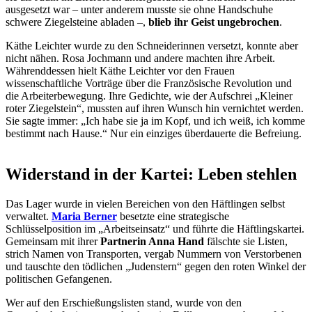
ausgesetzt war – unter anderem musste sie ohne Handschuhe
schwere Ziegelsteine abladen –,
blieb ihr Geist ungebrochen
.
Käthe Leichter wurde zu den Schneiderinnen versetzt, konnte aber
nicht nähen. Rosa Jochmann und andere machten ihre Arbeit.
Währenddessen hielt Käthe Leichter vor den Frauen
wissenschaftliche Vorträge über die Französische Revolution und
die Arbeiterbewegung. Ihre Gedichte, wie der Aufschrei „Kleiner
roter Ziegelstein“, mussten auf ihren Wunsch hin vernichtet werden.
Sie sagte immer: „Ich habe sie ja im Kopf, und ich weiß, ich komme
bestimmt nach Hause.“ Nur ein einziges überdauerte die Befreiung.
Widerstand in der Kartei: Leben stehlen
Das Lager wurde in vielen Bereichen von den Häftlingen selbst
verwaltet.
Maria Berner
besetzte eine strategische
Schlüsselposition im „Arbeitseinsatz“ und führte die Häftlingskartei.
Gemeinsam mit ihrer
Partnerin Anna Hand
fälschte sie Listen,
strich Namen von Transporten, vergab Nummern von Verstorbenen
und tauschte den tödlichen „Judenstern“ gegen den roten Winkel der
politischen Gefangenen.
Wer auf den Erschießungslisten stand, wurde von den