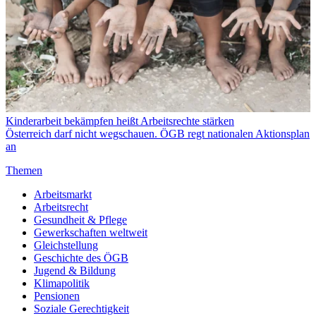
Kinderarbeit bekämpfen heißt Arbeitsrechte stärken
Österreich darf nicht wegschauen. ÖGB regt nationalen Aktionsplan
an
Themen
Arbeitsmarkt
Arbeitsrecht
Gesundheit & Pflege
Gewerkschaften weltweit
Gleichstellung
Geschichte des ÖGB
Jugend & Bildung
Klimapolitik
Pensionen
Soziale Gerechtigkeit