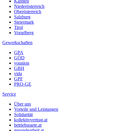
Kärnten
Niederösterreich
Oberösterreich
Salzburg
Steiermark
Tirol
Vorarlberg
Gewerkschaften
GPA
GÖD
younion
GBH
vida
GPF
PRO-GE
Service
Über uns
Vorteile und Leistungen
Solidarität
kollektivvertrag.at
betriebsraete.at
gesundearbeit.at