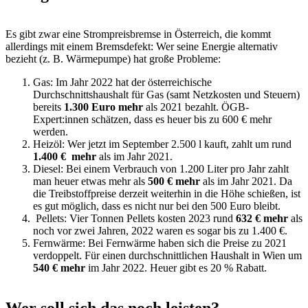
Es gibt zwar eine Strompreisbremse in Österreich, die kommt
allerdings mit einem Bremsdefekt: Wer seine Energie alternativ
bezieht (z. B. Wärmepumpe) hat große Probleme:
Gas: Im Jahr 2022 hat der österreichische
Durchschnittshaushalt für Gas (samt Netzkosten und Steuern)
bereits
1.300 Euro mehr
als 2021 bezahlt. ÖGB-
Expert:innen schätzen, dass es heuer bis zu 600 € mehr
werden.
Heizöl: Wer jetzt im September 2.500 l kauft, zahlt um rund
1.400
€ mehr
als im Jahr 2021.
Diesel: Bei einem Verbrauch von 1.200 Liter pro Jahr zahlt
man heuer etwas mehr als
500 € mehr
als im Jahr 2021. Da
die Treibstoffpreise derzeit weiterhin in die Höhe schießen, ist
es gut möglich, dass es nicht nur bei den 500 Euro bleibt.
Pellets: Vier Tonnen Pellets kosten 2023 rund
632 € mehr
als
noch vor zwei Jahren, 2022 waren es sogar bis zu 1.400 €.
Fernwärme: Bei Fernwärme haben sich die Preise zu 2021
verdoppelt. Für einen durchschnittlichen Haushalt in Wien um
540 €
mehr
im Jahr 2022. Heuer gibt es 20 % Rabatt.