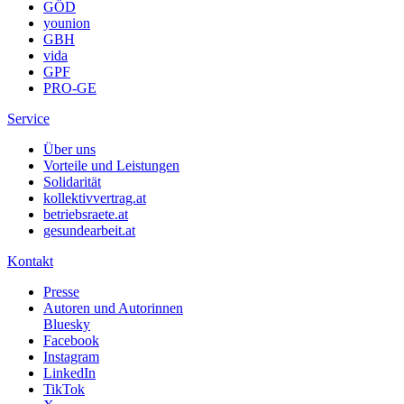
GÖD
younion
GBH
vida
GPF
PRO-GE
Service
Über uns
Vorteile und Leistungen
Solidarität
kollektivvertrag.at
betriebsraete.at
gesundearbeit.at
Kontakt
Presse
Autoren und Autorinnen
Bluesky
Facebook
Instagram
LinkedIn
TikTok