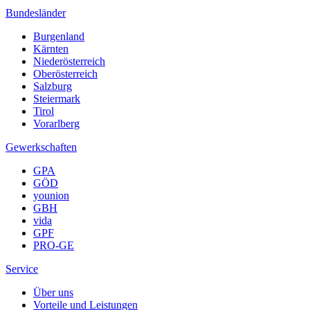
Bundesländer
Burgenland
Kärnten
Niederösterreich
Oberösterreich
Salzburg
Steiermark
Tirol
Vorarlberg
Gewerkschaften
GPA
GÖD
younion
GBH
vida
GPF
PRO-GE
Service
Über uns
Vorteile und Leistungen