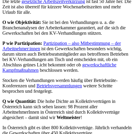
Die letzte
gesetzliche Arbeitszeitverkürzung
ist fast 50 Jahre her. Die
Zeit ist also überreif für kürzere Wochenarbeitszeiten und mehr
Urlaub für alle.
O wie Objektivität:
Sie ist
bei den Verhandlungen u. a. die
Branchenanalysen der Arbeiterkammer garantiert, auf die sich die
Gewerkschaften bei den KV-Verhandlungen stützen.
P wie Partizipation:
Partizipation – also Mitbestimmung – der
Arbeitnehmer:innen
ist den Gewerkschaften besonders wichtig,
darum sitzen auch Betriebsratsmitglieder aus betroffenen Betrieben
bei KV-Verhandlungen am Tisch und entscheiden mit, ob ein
Abschluss grünes Licht bekommt oder ob
gewerkschaftliche
Kampfmaßnahmen
beschlossen werden.
Stocken die Verhandlungen werden häufig über Betriebsräte-
Konferenzen und
Betriebsversammlungen
weitere Schritte
besprochen und festgelegt.
Q wie Quantität:
Die hohe Dichte an Kollektivverträgen in
Österreich kann sich sehen lassen: 98 Prozent aller
ArbeitnehmerInnen in Österreich sind durch Kollektivverträge
abgesichert – damit sind wir
Weltmeister
!
In Österreich gibt es über 800 Kollektivverträge. Jährlich verhandeln
die Gewerkschaften über 450 Kollektivverträge.