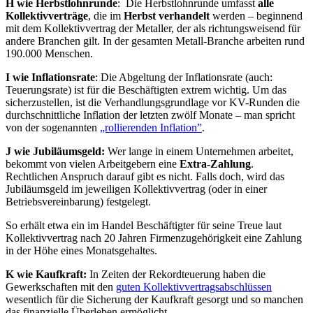
H wie Herbstlohnrunde
: Die Herbstlohnrunde umfasst
alle
Kollektivverträge
, die im
Herbst verhandelt
werden – beginnend
mit dem Kollektivvertrag der Metaller, der als richtungsweisend für
andere Branchen gilt. In der gesamten Metall-Branche arbeiten rund
190.000 Menschen.
I wie Inflationsrate
: Die Abgeltung der Inflationsrate (auch:
Teuerungsrate) ist für die Beschäftigten extrem wichtig. Um das
sicherzustellen, ist die Verhandlungsgrundlage vor KV-Runden die
durchschnittliche Inflation der letzten zwölf Monate – man spricht
von der sogenannten
„rollierenden Inflation”
.
J wie Jubiläumsgeld:
Wer lange in einem Unternehmen arbeitet,
bekommt von vielen Arbeitgebern eine
Extra-Zahlung
.
Rechtlichen Anspruch darauf gibt es nicht. Falls doch, wird das
Jubiläumsgeld im jeweiligen Kollektivvertrag (oder in einer
Betriebsvereinbarung) festgelegt.
So erhält etwa ein im Handel Beschäftigter für seine Treue laut
Kollektivvertrag nach 20 Jahren Firmenzugehörigkeit eine Zahlung
in der Höhe eines Monatsgehaltes.
K wie Kaufkraft:
In Zeiten der Rekordteuerung haben die
Gewerkschaften mit den
guten Kollektivvertragsabschlüssen
wesentlich für die Sicherung der Kaufkraft gesorgt und so manchen
das finanzielle Überleben ermöglicht.