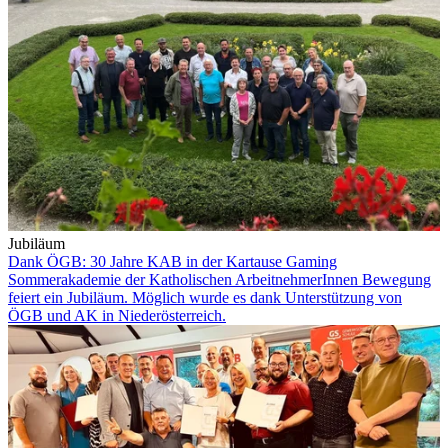
Jubiläum
Dank ÖGB: 30 Jahre KAB in der Kartause Gaming
Sommerakademie der Katholischen ArbeitnehmerInnen Bewegung
feiert ein Jubiläum. Möglich wurde es dank Unterstützung von
ÖGB und AK in Niederösterreich.