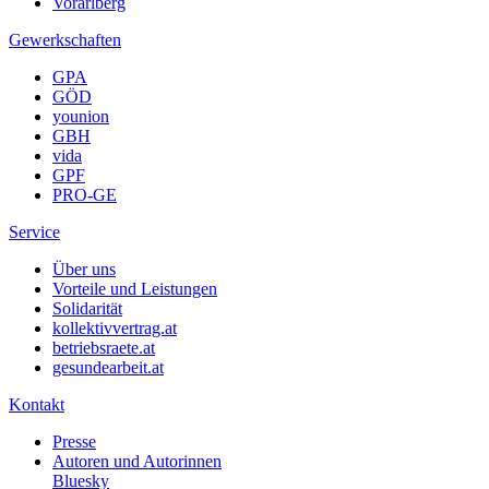
Vorarlberg
Gewerkschaften
GPA
GÖD
younion
GBH
vida
GPF
PRO-GE
Service
Über uns
Vorteile und Leistungen
Solidarität
kollektivvertrag.at
betriebsraete.at
gesundearbeit.at
Kontakt
Presse
Autoren und Autorinnen
Bluesky