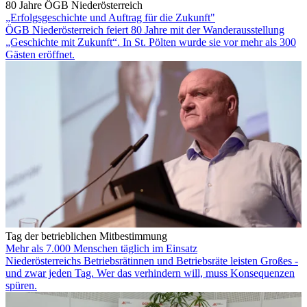
80 Jahre ÖGB Niederösterreich
„Erfolgsgeschichte und Auftrag für die Zukunft"
ÖGB Niederösterreich feiert 80 Jahre mit der Wanderausstellung
„Geschichte mit Zukunft“. In St. Pölten wurde sie vor mehr als 300
Gästen eröffnet.
Tag der betrieblichen Mitbestimmung
Mehr als 7.000 Menschen täglich im Einsatz
Niederösterreichs Betriebsrätinnen und Betriebsräte leisten Großes -
und zwar jeden Tag. Wer das verhindern will, muss Konsequenzen
spüren.