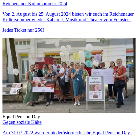
Reichenauer Kultursommer 2024
Von 2. August bis 25. August 2024 bieten wir euch im Reichenauer
Kultursommer wieder Kabarett, Musik und Theater vom Feinsten.
Jedes Ticket nur 25€!
Equal Pension Day
Gegen soziale Kälte
Am 31.07.2022 war der niederösterreichische Equal Pension Day.