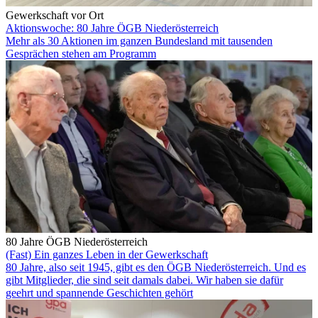
Gewerkschaft vor Ort
Aktionswoche: 80 Jahre ÖGB Niederösterreich
Mehr als 30 Aktionen im ganzen Bundesland mit tausenden
Gesprächen stehen am Programm
80 Jahre ÖGB Niederösterreich
(Fast) Ein ganzes Leben in der Gewerkschaft
80 Jahre, also seit 1945, gibt es den ÖGB Niederösterreich. Und es
gibt Mitglieder, die sind seit damals dabei. Wir haben sie dafür
geehrt und spannende Geschichten gehört