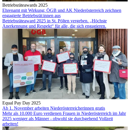
Betriebsräteawards 2025
Ehrenamt mit Wirkung: ÖGB und AK Niederösterreich zeichnen
engagierte Betriebsrät:innen aus
Betriebsräteaward 2025 in St. Pölten vergeben. „Höchste
Anerkennung und Respekt“ für alle, die sich engagieren.
Equal Pay Day 2025
Ab 1. November arbeiten Niederösterreicherinnen gratis
Mehr als 10.000 Euro verdienen Frauen in Niederösterreich im Jahr
2025 weniger als Männer - obwohl sie durchgehend Vollzeit
arbeiten!