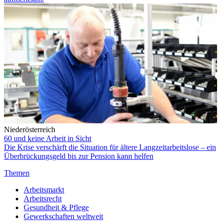
Niederösterreich
60 und keine Arbeit in Sicht
Die Krise verschärft die Situation für ältere Langzeitarbeitslose – ein
Überbrückungsgeld bis zur Pension kann helfen
Themen
Arbeitsmarkt
Arbeitsrecht
Gesundheit & Pflege
Gewerkschaften weltweit