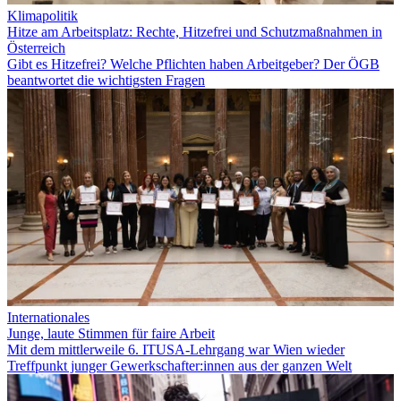
Klimapolitik
Hitze am Arbeitsplatz: Rechte, Hitzefrei und Schutzmaßnahmen in
Österreich
Gibt es Hitzefrei? Welche Pflichten haben Arbeitgeber? Der ÖGB
beantwortet die wichtigsten Fragen
Internationales
Junge, laute Stimmen für faire Arbeit
Mit dem mittlerweile 6. ITUSA-Lehrgang war Wien wieder
Treffpunkt junger Gewerkschafter:innen aus der ganzen Welt