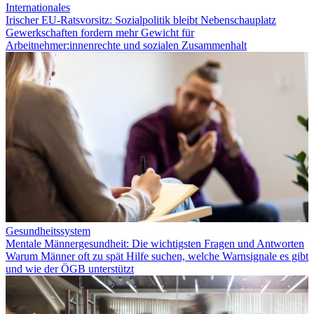
Internationales
Irischer EU-Ratsvorsitz: Sozialpolitik bleibt Nebenschauplatz
Gewerkschaften fordern mehr Gewicht für
Arbeitnehmer:innenrechte und sozialen Zusammenhalt
Gesundheitssystem
Mentale Männergesundheit: Die wichtigsten Fragen und Antworten
Warum Männer oft zu spät Hilfe suchen, welche Warnsignale es gibt
und wie der ÖGB unterstützt