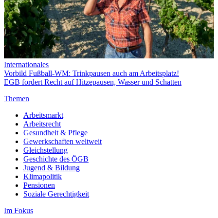
Internationales
Vorbild Fußball-WM: Trinkpausen auch am Arbeitsplatz!
EGB fordert Recht auf Hitzepausen, Wasser und Schatten
Themen
Arbeitsmarkt
Arbeitsrecht
Gesundheit & Pflege
Gewerkschaften weltweit
Gleichstellung
Geschichte des ÖGB
Jugend & Bildung
Klimapolitik
Pensionen
Soziale Gerechtigkeit
Im Fokus