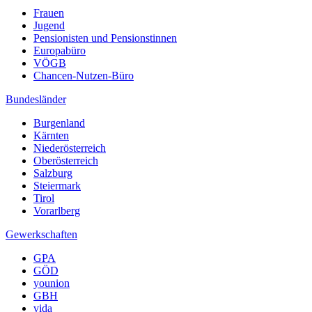
Frauen
Jugend
Pensionisten und Pensionstinnen
Europabüro
VÖGB
Chancen-Nutzen-Büro
Bundesländer
Burgenland
Kärnten
Niederösterreich
Oberösterreich
Salzburg
Steiermark
Tirol
Vorarlberg
Gewerkschaften
GPA
GÖD
younion
GBH
vida